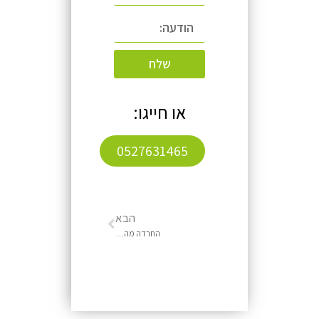
שלח
או חייגו:
0527631465
הבא
החרדה מהחרדה